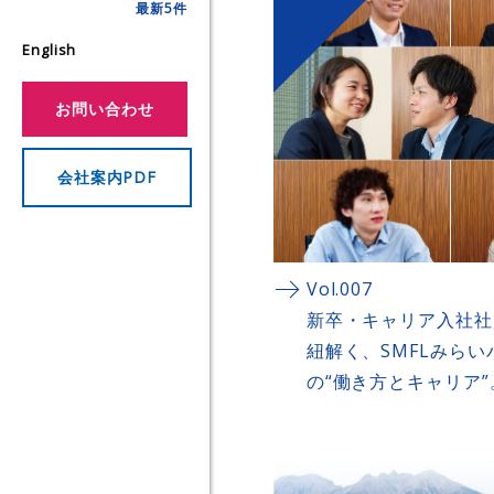
最新5件
船舶の定期用船事業
The MIRAI Times
再生可能エネルギーの取り組
English
半導体関連事業
お問い合わせ
会社案内PDF
Vol.007
新卒・キャリア入社社
紐解く、SMFLみら
の“働き方とキャリア”