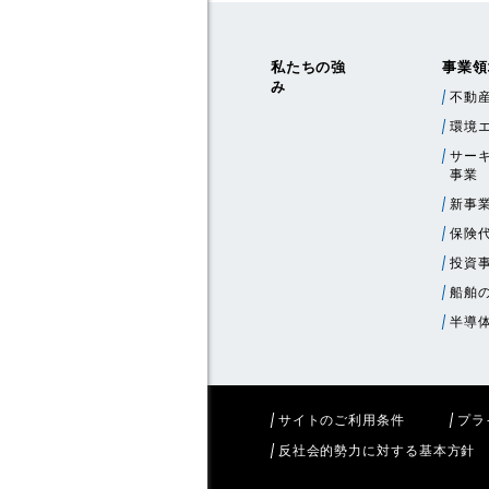
私たちの強
事業領
み
不動
環境
サー
事業
新事
保険
投資
船舶
半導
サイトのご利用条件
プラ
反社会的勢力に対する基本方針