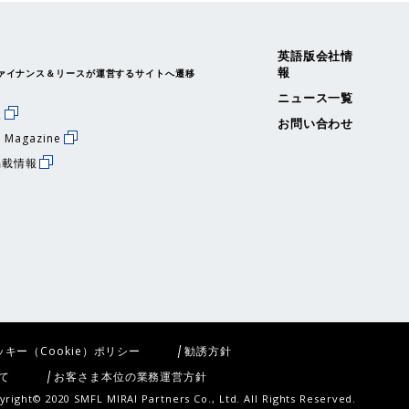
英語版会社情
報
ァイナンス＆リースが運営するサイトへ遷移
ニュース一覧
援
お問い合わせ
 Magazine
掲載情報
ッキー（Cookie）ポリシー
勧誘方針
て
お客さま本位の業務運営方針
yright© 2020 SMFL MIRAI Partners Co., Ltd.
All Rights Reserved.