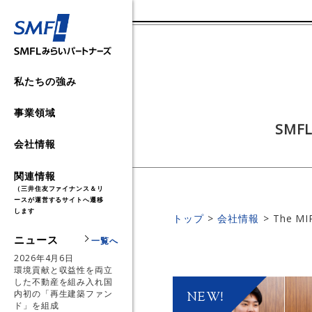
私たちの強み
事業領域
事業領域 TOP
SM
不動産事業
会社情報
会社情報 TOP
不動産事業 TOP
環境エネルギー事業
SMFL Way
脱炭素支援
NEWNO
環境エネルギー事業 TOP
関連情報
（三井住友ファイナンス＆リ
サーキュラーエコノミー事
ースが運営するサイトへ遷移
トップメッセージ
SMFL Web Magazine
脱炭素実行プログラム
サーキュラーエコノミー事業 T
SDGs推進
します
業
トップ
会社情報
The MI
環境系補助金・税制活用コン
新事業
会社概要
メディア掲載情報
ソリューション
廃棄物マネジメント事業
新事業 TOP
ニュース
一覧へ
ィング
2026年4月6日
オンサイトPPA（自家消費型
保険代理店事業
決算情報
不動産開発・賃貸
設備・プラント処分元請事業
地方創生
環境貢献と収益性を両立
発電）
した不動産を組み入れ国
内初の「再生建築ファン
投資事業
サステナビリティ
再生可能エネルギー
インフラ事業
ド」を組成