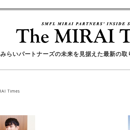
FLみらいパートナーズの未来を見据えた
最新の取
OP
RAI Times
サルテ
太陽光