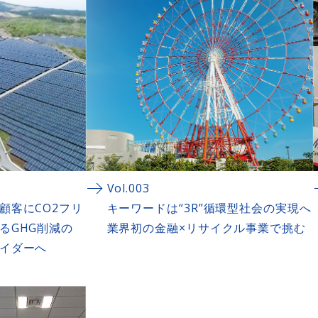
Vol.003
顧客にCO2フリ
キーワードは“3R”循環型社会の実現へ
るGHG削減の
業界初の金融×リサイクル事業で挑む
イダーへ