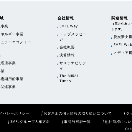
域
会社情報
関連情報
（三井住友フ
産事業
SMFL Way
します）
エネルギー事業
トップメッセー
脱炭素支
ジ
キュラーエコノミー
SMFL Web
会社概要
メディア
業
決算情報
代理店事業
サステナビリテ
ィ
事業
The MIRAI
の定期用船事業
Times
体関連事業
イバシーポリシー
お客さまの個人情報の取り扱いについて
ク
SMFLグループ人権方針
取得許可証一覧
他社商標につい
Cop