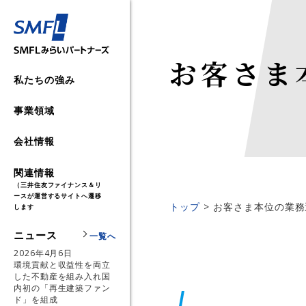
お客さま
私たちの強み
事業領域
事業領域 TOP
不動産事業
会社情報
会社情報 TOP
不動産事業 TOP
環境エネルギー事業
SMFL Way
脱炭素支援
NEWNO
環境エネルギー事業 TOP
関連情報
（三井住友ファイナンス＆リ
サーキュラーエコノミー事
ースが運営するサイトへ遷移
トップメッセージ
SMFL Web Magazine
脱炭素実行プログラム
サーキュラーエコノミー事業 T
SDGs推進
トップ
お客さま本位の業務
します
業
環境系補助金・税制活用コン
新事業
会社概要
メディア掲載情報
ソリューション
廃棄物マネジメント事業
新事業 TOP
ニュース
一覧へ
ィング
2026年4月6日
オンサイトPPA（自家消費型
保険代理店事業
決算情報
不動産開発・賃貸
設備・プラント処分元請事業
地方創生
環境貢献と収益性を両立
発電）
した不動産を組み入れ国
内初の「再生建築ファン
投資事業
サステナビリティ
再生可能エネルギー
インフラ事業
ド」を組成