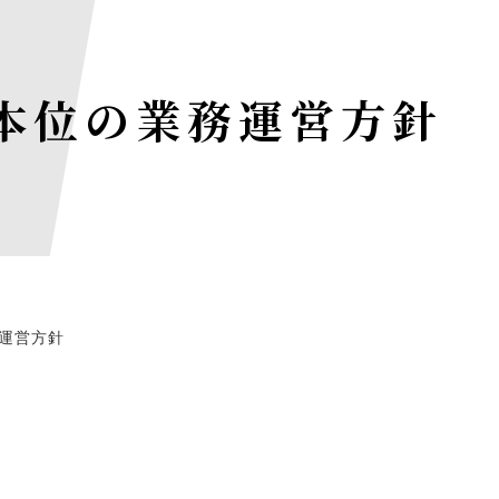
本位の業務運営方針
OP
運営方針
サルテ
太陽光