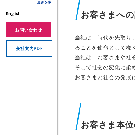
最新5件
船舶の定期用船事業
The MIRAI Times
再生可能エネルギーの取り組
お客さまへの
English
半導体関連事業
お問い合わせ
当社は、時代を先取り
ることを使命として様
会社案内PDF
当社は、お客さまや社
そして社会の変化に柔
お客さまと社会の発展
お客さま本位