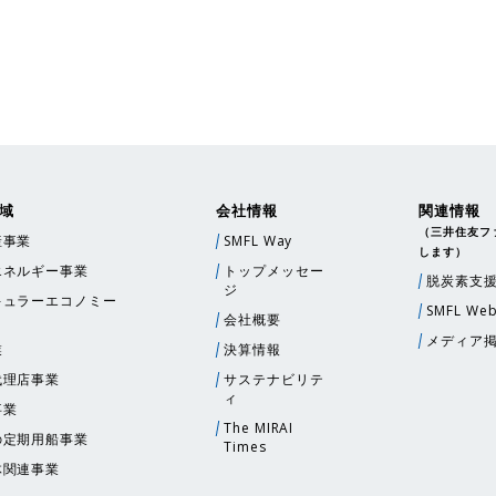
域
会社情報
関連情報
（三井住友フ
産事業
SMFL Way
します）
エネルギー事業
トップメッセー
脱炭素支
ジ
キュラーエコノミー
SMFL Web
会社概要
メディア
業
決算情報
代理店事業
サステナビリテ
ィ
事業
The MIRAI
の定期用船事業
Times
体関連事業