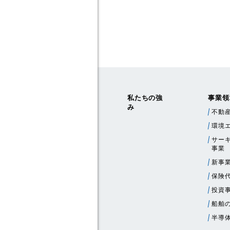
私たちの強
事業領
み
不動
環境
サー
事業
新事
保険
投資
船舶
半導